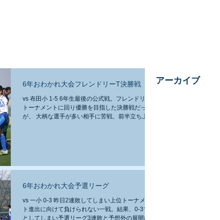
ージ 東京都調布市八雲台小学校を拠点として活動しているジュニアサッカークラ
ofu
ブ情報
スケジュール
お問い合わせ
アーカイブ
6年おわかれ大会フレンドリーT決勝戦
vs 布田小 1-5 6年生最後の公式戦。フレンドリー
トーナメントに回り優勝を目指した決勝戦だった
が、 大柄な選手が多い相手に苦戦、前半立ち上が
りの連続失点が響き準優勝となった。 ■マッチレ
ポート 前半立ち上がり、相手は大柄な選手にボー
ルを集めて攻め込んできます。...
6年おわかれ大会予選リーグ
vs 一小 0-3 昨日2連敗してしまい上位トーナメン
ト進出に向けて負けられない一戦。結果、0-3で落
としてしまい予選リーグ3連敗と予想外の展開にな