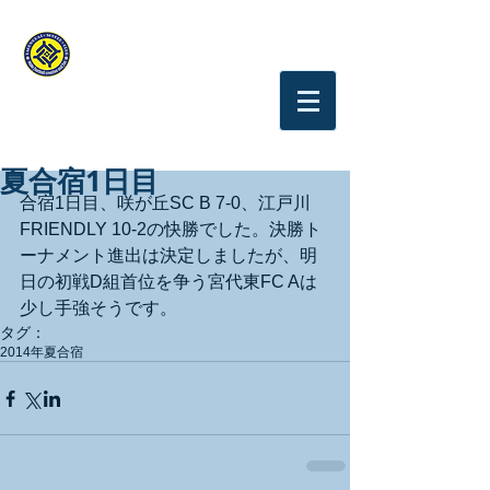
YAGUMODAI.S.C
Tokyo Chofu
夏合宿1日目
合宿1日目、咲が丘SC B 7-0、江戸川
FRIENDLY 10-2の快勝でした。決勝ト
ーナメント進出は決定しましたが、明
日の初戦D組首位を争う宮代東FC Aは
少し手強そうです。
タグ：
2014年夏合宿